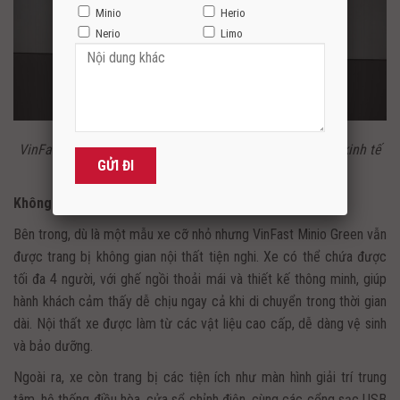
Minio
Herio
Nerio
Limo
VinFast Mino Green – Tối ưu chi phí vận hành, hiệu quả kinh tế
cao
Không gian nội thất tiện nghi, thoải mái
Bên trong, dù là một mẫu xe cỡ nhỏ nhưng VinFast Minio Green vẫn
được trang bị không gian nội thất tiện nghi. Xe có thể chứa được
tối đa 4 người, với ghế ngồi thoải mái và thiết kế thông minh, giúp
hành khách cảm thấy dễ chịu ngay cả khi di chuyển trong thời gian
dài. Nội thất xe được làm từ các vật liệu cao cấp, dễ dàng vệ sinh
và bảo dưỡng.
Ngoài ra, xe còn trang bị các tiện ích như màn hình giải trí trung
tâm, hệ thống điều hòa, cửa sổ chỉnh điện, cùng các cổng sạc USB