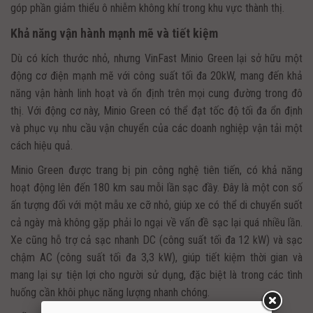
góp phần giảm thiểu ô nhiễm không khí trong khu vực thành thị.
Khả năng vận hành mạnh mẽ và tiết kiệm
Dù có kích thước nhỏ, nhưng VinFast Minio Green lại sở hữu một
động cơ điện mạnh mẽ với công suất tối đa 20kW, mang đến khả
năng vận hành linh hoạt và ổn định trên mọi cung đường trong đô
thị. Với động cơ này, Minio Green có thể đạt tốc độ tối đa ổn định
và phục vụ nhu cầu vận chuyển của các doanh nghiệp vận tải một
cách hiệu quả.
Minio Green được trang bị pin công nghệ tiên tiến, có khả năng
hoạt động lên đến 180 km sau mỗi lần sạc đầy. Đây là một con số
ấn tượng đối với một mẫu xe cỡ nhỏ, giúp xe có thể di chuyển suốt
cả ngày mà không gặp phải lo ngại về vấn đề sạc lại quá nhiều lần.
Xe cũng hỗ trợ cả sạc nhanh DC (công suất tối đa 12 kW) và sạc
chậm AC (công suất tối đa 3,3 kW), giúp tiết kiệm thời gian và
mang lại sự tiện lợi cho người sử dụng, đặc biệt là trong các tình
huống cần khôi phục năng lượng nhanh chóng.