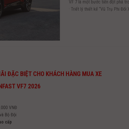
VF 7 là một bước tiến đột phá tro
· Triết lý thiết kế “Vũ Trụ Phi Đối 
ÃI ĐẶC BIỆT CHO KHÁCH HÀNG MUA XE
NFAST VF7 2026
0.000 VNĐ
và Bộ Đội
ao cấp