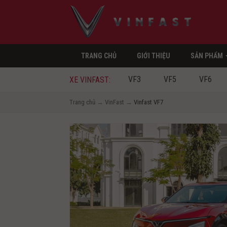
TRANG CHỦ
GIỚI THIỆU
SẢN PHẨM
VF3
VF5
VF6
XE VINFAST:
Trang chủ
→
VinFast
→
Vinfast VF7