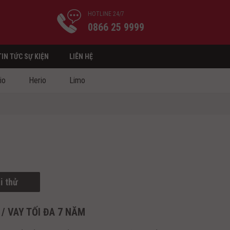
HOTLINE 24/7
0866 25 9999
TIN TỨC SỰ KIỆN
LIÊN HỆ
io
Herio
Limo
i thử
/ VAY TỐI ĐA 7 NĂM