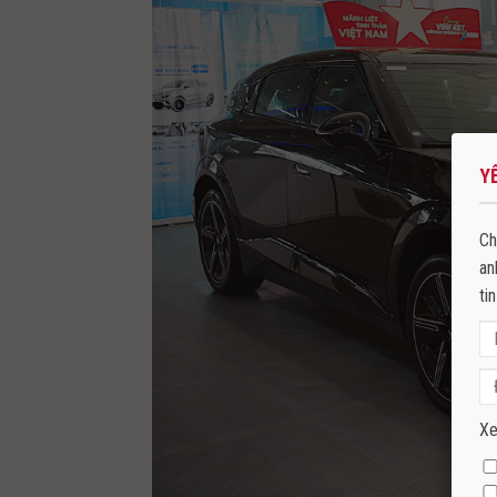
Y
Ch
an
ti
Xe