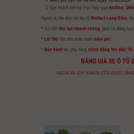
Miễn phí sạc tin tới hết ngày 10/02/2029
Quý khách liên hệ trực tiếp qua
Hotline: 086
Ngoài ra, khi đến với đại lý
Vinfast Long Biên
, Q
* Tư vấn
thủ tục nhanh chóng
, giao xe đúng hạn
*
Lái thử
tận nhà hoàn toàn
miễn phí
.
*
Bảo hành
xe, phụ tùng
chính hãng lên đến 10
BẢNG GIÁ XE Ô TÔ Đ
NGOÀI RA QUÝ KHÁCH CÒN ĐƯỢC TẶNG 