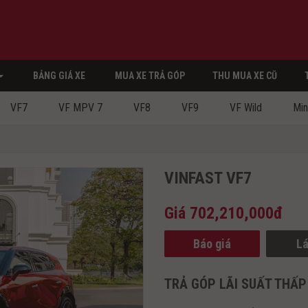
BẢNG GIÁ XE
MUA XE TRẢ GÓP
THU MUA XE CŨ
VF7
VF MPV 7
VF8
VF9
VF Wild
Min
VINFAST VF7
Giá
702,210,000đ
Báo giá
Lá
TRẢ GÓP LÃI SUẤT THẤP 