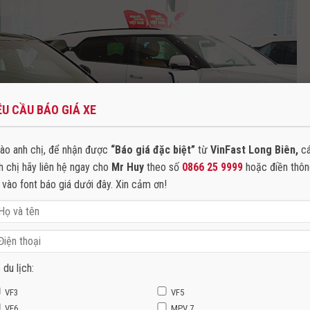
ÊU CẦU BÁO GIÁ XE
ào anh chị, để nhận được
“Báo giá đặc biệt”
từ
VinFast Long Biên,
c
h chị hãy liên hệ ngay cho
Mr Huy
theo số
0866 25 9999
hoặc điền thô
n vào font báo giá dưới đây. Xin cảm ơn!
 du lịch:
VF3
VF5
VF6
MPV 7