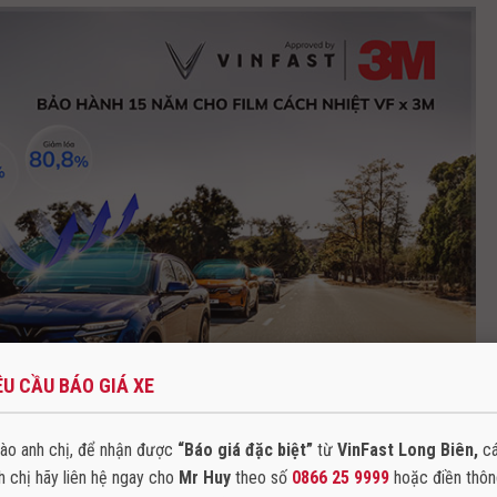
ÊU CẦU BÁO GIÁ XE
ào anh chị, để nhận được
“Báo giá đặc biệt”
từ
VinFast Long Biên,
c
h chị hãy liên hệ ngay cho
Mr Huy
theo số
0866 25 9999
hoặc điền thô