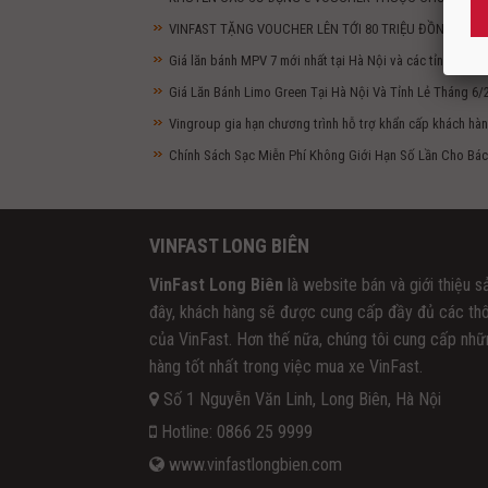
VINFAST TẶNG VOUCHER LÊN TỚI 80 TRIỆU ĐỒNG ĐỂ 
Giá lăn bánh MPV 7 mới nhất tại Hà Nội và các tỉnh năm 2
Giá Lăn Bánh Limo Green Tại Hà Nội Và Tỉnh Lẻ Tháng 6/2
Vingroup gia hạn chương trình hỗ trợ khẩn cấp khách hàn
Chính Sách Sạc Miễn Phí Không Giới Hạn Số Lần Cho Bác
VINFAST LONG BIÊN
VinFast Long Biên
là website bán và giới thiệu 
đây, khách hàng sẽ được cung cấp đầy đủ các thô
của VinFast. Hơn thế nữa, chúng tôi cung cấp nhữ
hàng tốt nhất trong việc mua xe VinFast.
Số 1 Nguyễn Văn Linh, Long Biên, Hà Nội
Hotline: 0866 25 9999
www.vinfastlongbien.com