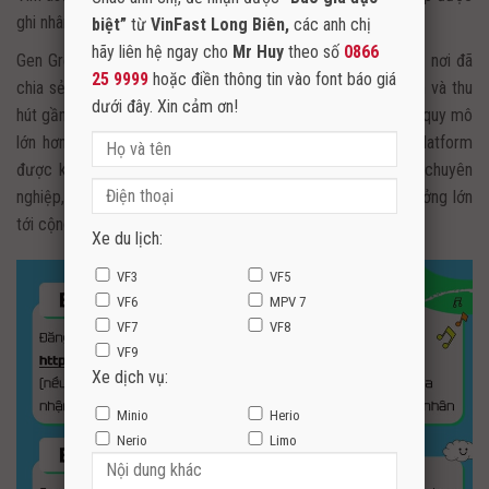
ghi nhânn từ các lượt xem thực tế.
biệt”
từ
VinFast Long Biên,
các anh chị
hãy liên hệ ngay cho
Mr Huy
theo số
0866
Gen Green Platform là sự tiếp nối của nền tảng V-Creator, nơi đã
25 9999
hoặc điền thông tin vào font báo giá
chia sẻ hơn 130.000 video với tổng cộng hơn 4 tỷ lượt xem và thu
dưới đây. Xin cảm ơn!
hút gần 15.000 nhà sáng tạo nội dung. Với “phiên bản mới”, quy mô
lớn hơn, giao diện thân thiện và hiện đại hơn, Gen Green Platform
được kỳ vọng thu hút được nhiều nhà sáng tạo nội dung chuyên
nghiệp, các KOL, người nổi tiếng và những người có ảnh hưởng lớn
tới cộng đồng. /.
Xe du lịch:
VF3
VF5
VF6
MPV 7
VF7
VF8
VF9
Xe dịch vụ:
Minio
Herio
Nerio
Limo