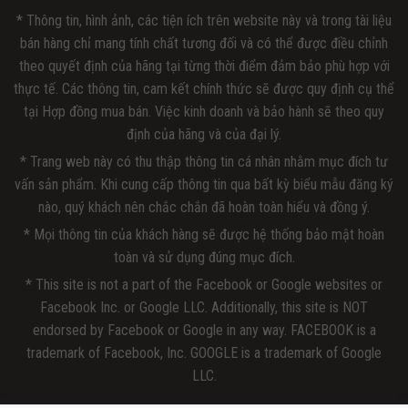
* Thông tin, hình ảnh, các tiện ích trên website này và trong tài liệu
bán hàng chỉ mang tính chất tương đối và có thể được điều chỉnh
theo quyết định của hãng tại từng thời điểm đảm bảo phù hợp với
thực tế. Các thông tin, cam kết chính thức sẽ được quy định cụ thể
tại Hợp đồng mua bán. Việc kinh doanh và bảo hành sẽ theo quy
định của hãng và của đại lý.
* Trang web này có thu thập thông tin cá nhân nhằm mục đích tư
vấn sản phẩm. Khi cung cấp thông tin qua bất kỳ biểu mẫu đăng ký
nào, quý khách nên chắc chắn đã hoàn toàn hiểu và đồng ý.
* Mọi thông tin của khách hàng sẽ được hệ thống bảo mật hoàn
toàn và sử dụng đúng mục đích.
* This site is not a part of the Facebook or Google websites or
Facebook Inc. or Google LLC. Additionally, this site is NOT
endorsed by Facebook or Google in any way. FACEBOOK is a
trademark of Facebook, Inc. GOOGLE is a trademark of Google
LLC.