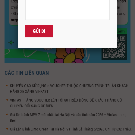
CÁC TIN LIÊN QUAN
KHUYẾN CÁO SỬ DỤNG e-VOUCHER THUỘC CHƯƠNG TRÌNH TRI ÂN KHÁCH
HÀNG XE XĂNG VINFAST
VINFAST TẶNG VOUCHER LÊN TỚI 80 TRIỆU ĐỒNG ĐỂ KHÁCH HÀNG CŨ
CHUYỂN ĐỔI SANG XE ĐIỆN
Giá lăn bánh MPV 7 mới nhất tại Hà Nội và các tỉnh năm 2026 – Vinfast Long
Biên
Giá Lăn Bánh Limo Green Tại Hà Nội Và Tỉnh Lẻ Tháng 6/2026 Chỉ Từ 632 Triệu.