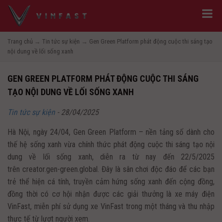
Trang chủ
→
Tin tức sự kiện
→
Gen Green Platform phát động cuộc thi sáng tạo
nội dung về lối sống xanh
GEN GREEN PLATFORM PHÁT ĐỘNG CUỘC THI SÁNG
TẠO NỘI DUNG VỀ LỐI SỐNG XANH
Tin tức sự kiện
-
28/04/2025
Hà Nội, ngày 24/04, Gen Green Platform – nền tảng số dành cho
thế hệ sống xanh vừa chính thức phát động cuộc thi sáng tạo nội
dung về lối sống xanh, diễn ra từ nay đến 22/5/2025
trên creator.gen-green.global. Đây là sân chơi độc đáo để các bạn
trẻ thể hiện cá tính, truyền cảm hứng sống xanh đến cộng đồng,
đồng thời có cơ hội nhận được các giải thưởng là xe máy điện
VinFast, miễn phí sử dụng xe VinFast trong một tháng và thu nhập
thực tế từ lượt người xem.