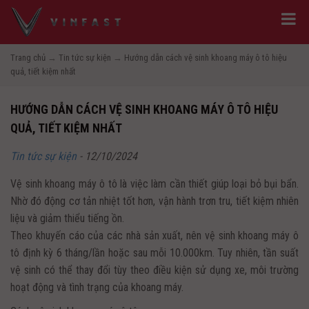
Trang chủ
→
Tin tức sự kiện
→
Hướng dẫn cách vệ sinh khoang máy ô tô hiệu
quả, tiết kiệm nhất
HƯỚNG DẪN CÁCH VỆ SINH KHOANG MÁY Ô TÔ HIỆU
QUẢ, TIẾT KIỆM NHẤT
Tin tức sự kiện
-
12/10/2024
Vệ sinh khoang máy ô tô là việc làm cần thiết giúp loại bỏ bụi bẩn.
Nhờ đó động cơ tản nhiệt tốt hơn, vận hành trơn tru, tiết kiệm nhiên
liệu và giảm thiểu tiếng ồn.
Theo khuyến cáo của các nhà sản xuất, nên vệ sinh khoang máy ô
tô định kỳ 6 tháng/lần hoặc sau mỗi 10.000km. Tuy nhiên, tần suất
vệ sinh có thể thay đổi tùy theo điều kiện sử dụng xe, môi trường
hoạt động và tình trạng của khoang máy.