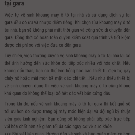
tại gara
Việc tự vệ sinh khoang máy ô tô tại nhà và sử dụng dịch vụ tại
gara đều có ưu và nhược điểm riêng. Khi chọn rửa khoang máy ô tô
tại nhà, bạn sẽ không phải mất thời gian và công sức di chuyển đến
gara. Đồng thời có hoàn toàn quyền kiểm soát quá trình và tiết kiệm
được chi phí so với việc đưa xe đến gara.
Tuy nhiên, việc thường xuyên vệ sinh khoang máy ô tô tại nhà lại có
thể ảnh hưởng đến sức khỏe do tiếp xúc nhiều với hóa chất. Nếu
không cẩn thận, bạn có thể làm hỏng hóc các thiết bị điện tử, gây
cháy nổ hoặc mài mòn bề mặt các chi tiết….Nếu như thiếu thiết bị
vệ sinh chuyên dụng thì việc vệ sinh khoang máy ô tô cũng không
khả quan do không thể loại bỏ hết các vết bẩn cứng đầu.
Trong khi đó, nếu vệ sinh khoang máy ô tô tại gara thì kết quả sẽ
tối ưu hơn do được trang bị máy móc hiện đại và đội ngũ kỹ thuật
viên giàu kinh nghiệm. Bạn cũng sẽ không phải tiếp xúc trực tiếp
với hóa chất nên sẽ giảm tối đa các nguy cơ về sức khỏe.
>>> Bài viết liên quan: Hướng dẫn vệ sinh và bảo quản mâm xe hợp