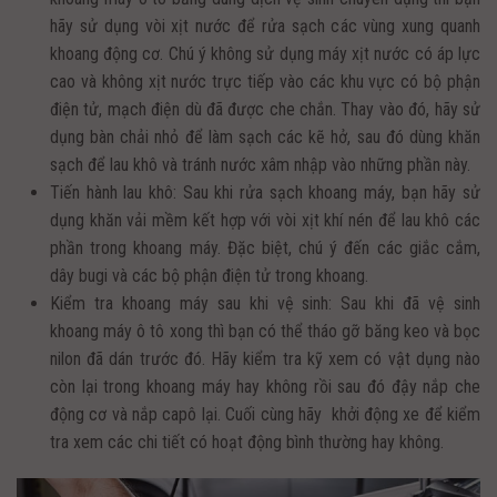
hãy sử dụng vòi xịt nước để rửa sạch các vùng xung quanh
khoang động cơ. Chú ý không sử dụng máy xịt nước có áp lực
cao và không xịt nước trực tiếp vào các khu vực có bộ phận
điện tử, mạch điện dù đã được che chắn. Thay vào đó, hãy sử
dụng bàn chải nhỏ để làm sạch các kẽ hở, sau đó dùng khăn
sạch để lau khô và tránh nước xâm nhập vào những phần này.
Tiến hành lau khô: Sau khi rửa sạch khoang máy, bạn hãy sử
dụng khăn vải mềm kết hợp với vòi xịt khí nén để lau khô các
phần trong khoang máy. Đặc biệt, chú ý đến các giắc cắm,
dây bugi và các bộ phận điện tử trong khoang.
Kiểm tra khoang máy sau khi vệ sinh: Sau khi đã vệ sinh
khoang máy ô tô xong thì bạn có thể tháo gỡ băng keo và bọc
nilon đã dán trước đó. Hãy kiểm tra kỹ xem có vật dụng nào
còn lại trong khoang máy hay không rồi sau đó đậy nắp che
động cơ và nắp capô lại. Cuối cùng hãy khởi động xe để kiểm
tra xem các chi tiết có hoạt động bình thường hay không.