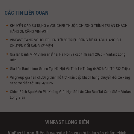
CÁC TIN LIÊN QUAN
KHUYẾN CÁO SỬ DỤNG e-VOUCHER THUỘC CHƯƠNG TRÌNH TRI ÂN KHÁCH
HÀNG XE XĂNG VINFAST
VINFAST TẶNG VOUCHER LÊN TỚI 80 TRIỆU ĐỒNG ĐỂ KHÁCH HÀNG CŨ
CHUYỂN ĐỔI SANG XE ĐIỆN
Giá lăn bánh MPV 7 mới nhất tại Hà Nội và các tỉnh năm 2026 – Vinfast Long
Biên
Giá Lăn Bánh Limo Green Tại Hà Nội Và Tỉnh Lẻ Tháng 6/2026 Chỉ Từ 632 Triệu.
Vingroup gia hạn chương trình hỗ trợ khẩn cấp khách hàng chuyển đổi xe xăng
sang xe điện tới 30/04/2026
Chính Sách Sạc Miễn Phí Không Giới Hạn Số Lần Cho Bác Tài Xanh SM – Vinfast
Long Biên
VINFAST LONG BIÊN
VinFast Long Biên
là website bán và giới thiệu sản phẩm chính