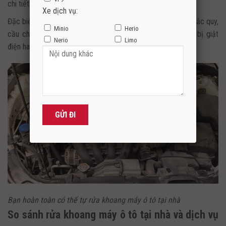
chi tiết động cơ, gây ra hiện tượng gỉ sét và hỏng hóc.
Xe dịch vụ:
Đặc biệt, không để nước dính vào các thiết bị điện như bình ắc quy,
Minio
Herio
cầu chì, cổ hút gió, hệ thống dây điện… để tránh nguy cơ bị giật
Nerio
Limo
điện hay chập cháy.
Bạn hoàn toàn có thể tự rửa khoang máy ô tô tại nhà
So sánh rửa khoang máy ô tô tại nhà và dịch vụ