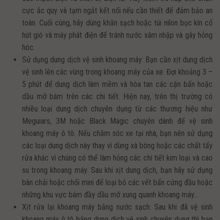
cực ắc quy và tạm ngắt kết nối nếu cần thiết để đảm bảo an
toàn. Cuối cùng, hãy dùng khăn sạch hoặc túi nilon bọc kín cổ
hút gió và máy phát điện để tránh nước xâm nhập và gây hỏng
hóc.
Sử dụng dung dịch vệ sinh khoang máy: Bạn cần xịt dung dịch
vệ sinh lên các vùng trong khoang máy của xe. Đợi khoảng 3 –
5 phút để dung dịch làm mềm và hòa tan các cặn bẩn hoặc
dầu mỡ bám trên các chi tiết. Hiện nay, trên thị trường có
nhiều loại dung dịch chuyên dụng từ các thương hiệu như
Meguiars, 3M hoặc Black Magic chuyên dành để vệ sinh
khoang máy ô tô. Nếu chăm sóc xe tại nhà, bạn nên sử dụng
các loại dung dịch này thay vì dùng xà bông hoặc các chất tẩy
rửa khác vì chúng có thể làm hỏng các chi tiết kim loại và cao
su trong khoang máy. Sau khi xịt dung dịch, bạn hãy sử dụng
bàn chải hoặc chổi mini để loại bỏ các vết bẩn cứng đầu hoặc
những khu vực bám đầy dầu mỡ xung quanh khoang máy…
Xịt rửa lại khoang máy bằng nước sạch: Sau khi đã vệ sinh
khoang máy ô tô bằng dung dịch vệ sinh chuyên dụng thì bạn