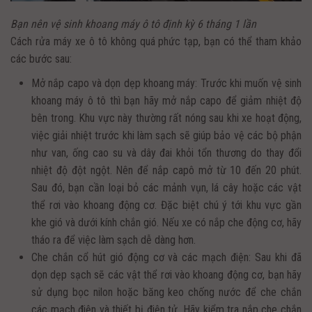
Bạn nên vệ sinh khoang máy ô tô định kỳ 6 tháng 1 lần
Cách rửa máy xe ô tô không quá phức tạp, bạn có thể tham khảo
các bước sau:
Mở nắp capo và dọn dẹp khoang máy: Trước khi muốn vệ sinh
khoang máy ô tô thì bạn hãy mở nắp capo để giảm nhiệt độ
bên trong. Khu vực này thường rất nóng sau khi xe hoạt động,
việc giải nhiệt trước khi làm sạch sẽ giúp bảo vệ các bộ phận
như van, ống cao su và dây đai khỏi tổn thương do thay đổi
nhiệt độ đột ngột. Nên để nắp capô mở từ 10 đến 20 phút.
Sau đó, bạn cần loại bỏ các mảnh vụn, lá cây hoặc các vật
thể rơi vào khoang động cơ. Đặc biệt chú ý tới khu vực gần
khe gió và dưới kính chắn gió. Nếu xe có nắp che động cơ, hãy
tháo ra để việc làm sạch dễ dàng hơn.
Che chắn cổ hút gió động cơ và các mạch điện: Sau khi đã
dọn dẹp sạch sẽ các vật thể rơi vào khoang động cơ, bạn hãy
sử dụng bọc nilon hoặc băng keo chống nước để che chắn
các mạch điện và thiết bị điện tử. Hãy kiểm tra nắp che chắn