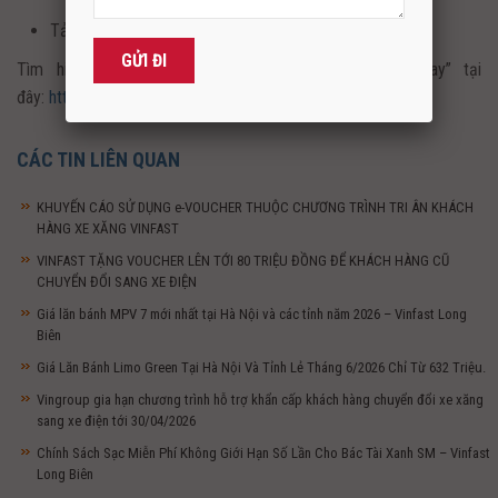
Tải App Sacombank tại đây:
http://bit.ly/STBPay
Tìm hiểu về chương trình “Tiết kiệm Xanh cùng Pay” tại
đây:
https://bit.ly/TietKiemXanh_CungPay
CÁC TIN LIÊN QUAN
KHUYẾN CÁO SỬ DỤNG e-VOUCHER THUỘC CHƯƠNG TRÌNH TRI ÂN KHÁCH
HÀNG XE XĂNG VINFAST
VINFAST TẶNG VOUCHER LÊN TỚI 80 TRIỆU ĐỒNG ĐỂ KHÁCH HÀNG CŨ
CHUYỂN ĐỔI SANG XE ĐIỆN
Giá lăn bánh MPV 7 mới nhất tại Hà Nội và các tỉnh năm 2026 – Vinfast Long
Biên
Giá Lăn Bánh Limo Green Tại Hà Nội Và Tỉnh Lẻ Tháng 6/2026 Chỉ Từ 632 Triệu.
Vingroup gia hạn chương trình hỗ trợ khẩn cấp khách hàng chuyển đổi xe xăng
sang xe điện tới 30/04/2026
Chính Sách Sạc Miễn Phí Không Giới Hạn Số Lần Cho Bác Tài Xanh SM – Vinfast
Long Biên