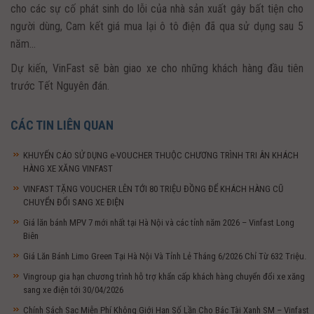
cho các sự cố phát sinh do lỗi của nhà sản xuất gây bất tiện cho
người dùng, Cam kết giá mua lại ô tô điện đã qua sử dụng sau 5
năm…
Dự kiến, VinFast sẽ bàn giao xe cho những khách hàng đầu tiên
trước Tết Nguyên đán.
CÁC TIN LIÊN QUAN
KHUYẾN CÁO SỬ DỤNG e-VOUCHER THUỘC CHƯƠNG TRÌNH TRI ÂN KHÁCH
HÀNG XE XĂNG VINFAST
VINFAST TẶNG VOUCHER LÊN TỚI 80 TRIỆU ĐỒNG ĐỂ KHÁCH HÀNG CŨ
CHUYỂN ĐỔI SANG XE ĐIỆN
Giá lăn bánh MPV 7 mới nhất tại Hà Nội và các tỉnh năm 2026 – Vinfast Long
Biên
Giá Lăn Bánh Limo Green Tại Hà Nội Và Tỉnh Lẻ Tháng 6/2026 Chỉ Từ 632 Triệu.
Vingroup gia hạn chương trình hỗ trợ khẩn cấp khách hàng chuyển đổi xe xăng
sang xe điện tới 30/04/2026
Chính Sách Sạc Miễn Phí Không Giới Hạn Số Lần Cho Bác Tài Xanh SM – Vinfast