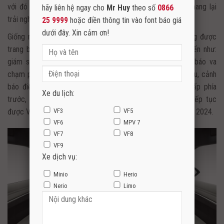
với đó là hệ dẫn động hai cầu toàn thời gian (bản Plus), mang lại
hãy liên hệ ngay cho
Mr Huy
theo số
0866
trải nghiệm lái vượt tầm phân khúc.
25 9999
hoặc điền thông tin vào font báo giá
dưới đây. Xin cảm ơn!
Giống như các mẫu ô tô điện khác của VinFast, VF 7 cũng được
trang bị loạt tính năng hỗ trợ lái nâng cao (ADAS) tiên tiến như:
giám sát hành trình thích ứng, cảnh báo chệch làn, cảnh báo va
chạm phía trước, cảnh báo phương tiện cắt ngang phía sau, cảnh
báo điểm mù, cảnh báo mở cửa, phanh tự động khẩn cấp phía
Xe du lịch:
trước, hệ thống camera 360 độ… Bộ tính năng này sẽ tiếp tục
VF3
VF5
được VinFast bổ sung và cập nhật miễn phí từ xa trong năm 2024.
VF6
MPV 7
VF7
VF8
VF9
Xe dịch vụ:
Minio
Herio
Nerio
Limo