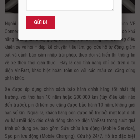
Ngoài ra, VinFast VF 7 cũng sở hữu gói dịch vụ thông minh VF
Connect với hàng loạt tính năng thông minh như: trợ lý ảo có khả
năng tương tác bằng giọng nói tiếng Việt đa vùng miền, hỗ trợ điều
khiển xe và hỏi – đáp, kể chuyện tiếu lâm; gọi cứu hộ tự động; giám
sát và cảnh báo xâm nhập trái phép; theo dõi và hiển thị thông tin
về xe theo thời gian thực… Đây là các tính năng chỉ có trên ô tô
điện VinFast, khác biệt hoàn toàn so với các mẫu xe xăng cùng
phân khúc.
Xe được áp dụng chính sách bảo hành chính hãng tốt nhất thị
trường, với thời hạn 10 năm hoặc 200.000 km (tùy điều kiện nào
đến trước), pin đi kèm xe cũng được bảo hành 10 năm, không giới
hạn số km. Ngoài ra, khách hàng còn được hỗ trợ bởi một loạt dịch
vụ hậu mãi độc đáo dành riêng cho xe điện VinFast trong suốt quá
trình sử dụng xe, bao gồm: Sửa chữa lưu động (Mobile Service),
Sạc pin lưu động (Mobile Charging), Cứu hộ 24/7, Hỗ trợ đặc biệt