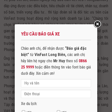
đáp ứng được các điều kiện, tiêu chuẩn về tài chính, nhân sự, doanh
số bán, triển vọng đầu tư… thì tập đoàn sẽ là đối tác ưu tiên của
VinFast trong hoạt động mở rộng kinh doanh tại Lào. “Chúng tôi
chọn VinFast bởi hãng có những bước tăng trưởng tốt trong thời
gian qua, tạo dựng hãng ôtô Việt trên hành trình chinh phục thế giới.
YÊU CẦU BÁO GIÁ XE
Hợp tác này sẽ góp phần đưa xe VinFast nhanh chóng tiếp cận thị
trường Lào”, ông Phongsavath Senaphuan, Chủ tịch tập đoàn
Chào anh chị, để nhận được
“Báo giá đặc
Phongsubthavy nói.
biệt”
từ
VinFast Long Biên,
các anh chị
Ông Hoàng Chí Trung, tân Tổng Giám đốc VinFast cho rằng, hãng
hãy liên hệ ngay cho
Mr Huy
theo số
0866
luôn ưu tiên việc phát triển và hợp tác quốc tế, tin tưởng
25 9999
hoặc điền thông tin vào font báo giá
Phongsubthavy sẽ là đối tác giúp những chiếc xe VinFast đến gần
dưới đây. Xin cảm ơn!
hơn với người dùng tại Lào.
Phongsubthavy là một trong những tập đoàn hàng đầu của Lào,
hoạt động trong các lĩnh vực xây dựng, bất động sản, năng lượng
và thương mại. Những năm gần đây, tập đoàn này đã hợp tác với
Xe du lịch:
Tập đoàn Điện lực Việt Nam EVN để xuất khẩu điện từ Lào sang
Việt Nam.