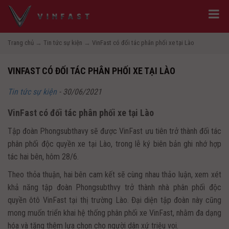
Trang chủ
→
Tin tức sự kiện
→
VinFast có đối tác phân phối xe tại Lào
VINFAST CÓ ĐỐI TÁC PHÂN PHỐI XE TẠI LÀO
Tin tức sự kiện
-
30/06/2021
VinFast có đối tác phân phối xe tại Lào
Tập đoàn Phongsubthavy sẽ được VinFast ưu tiên trở thành đối tác
phân phối độc quyền xe tại Lào, trong lễ ký biên bản ghi nhớ hợp
tác hai bên, hôm 28/6.
Theo thỏa thuận, hai bên cam kết sẽ cùng nhau thảo luận, xem xét
khả năng tập đoàn Phongsubthvy trở thành nhà phân phối độc
quyền ôtô VinFast tại thị trường Lào. Đại diện tập đoàn này cũng
mong muốn triển khai hệ thống phân phối xe VinFast, nhằm đa dạng
hóa và tăng thêm lựa chọn cho người dân xứ triệu voi.